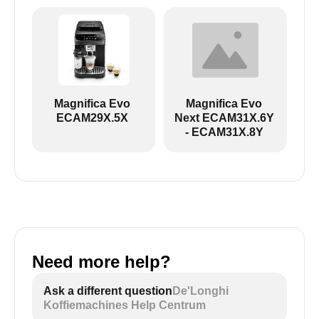
ECAM29X.6Y-ECAM29X.8Y EX:2:
Magnifica Evo
Magnifica Evo
ECAM29X.5X
Next ECAM31X.6Y
- ECAM31X.8Y
Need more help?
ECAM29X.5Y - zwart-wit pictogrammen:
Ask a different question
De'Longhi
Koffiemachines Help Centrum