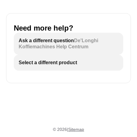
Need more help?
Ask a different question
De'Longhi
Koffiemachines Help Centrum
Select a different product
©
2026
|
Sitemap