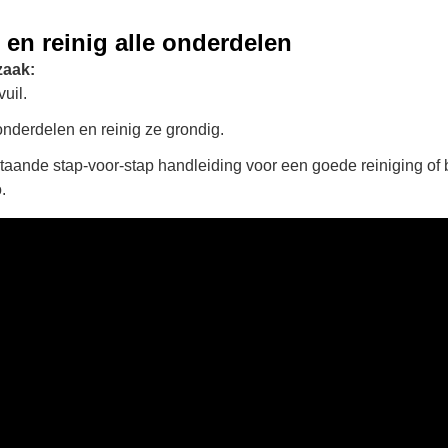
 en reinig alle onderdelen
zaak:
uil.
onderdelen en reinig ze grondig.
taande stap-voor-stap handleiding voor een goede reiniging of 
.