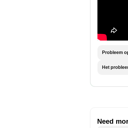
Probleem op
Het problee
Need mor