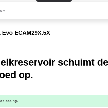
rum
a Evo ECAM29X.5X
elkreservoir schuimt d
goed op.
 oplossing.