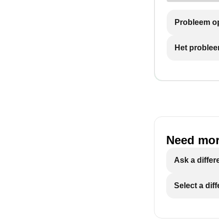
Probleem op
Het problee
Need mor
Ask a differ
Select a dif