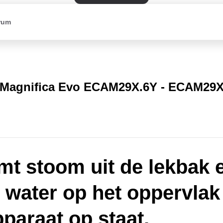
rum
Magnifica Evo ECAM29X.6Y - ECAM29X
mt stoom uit de lekbak 
gt water op het oppervla
pparaat op staat.