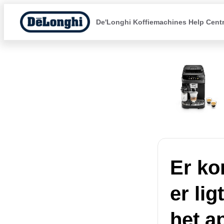
De'Longhi Koffiemachines Help Cent
Er ko
er li
het a