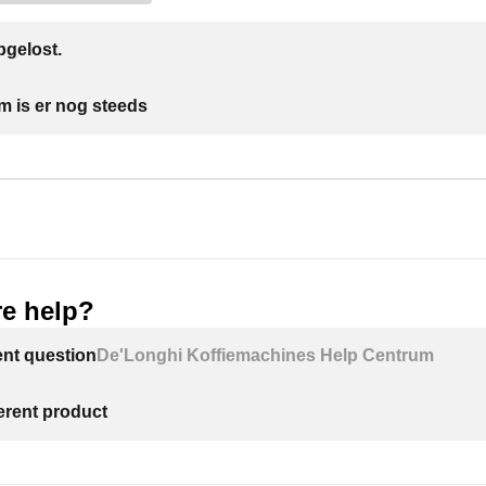
gelost.
m is er nog steeds
e help?
ent question
De'Longhi Koffiemachines Help Centrum
ferent product