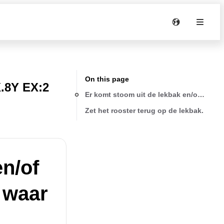
On this page
.8Y EX:2
Er komt stoom uit de lekbak en/of er lig
Zet het rooster terug op de lekbak.
en/of
k waar