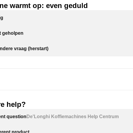
ne warmt op: even geduld
ig
et geholpen
ndere vraag (herstart)
e help?
ent question
De'Longhi Koffiemachines Help Centrum
ferent product