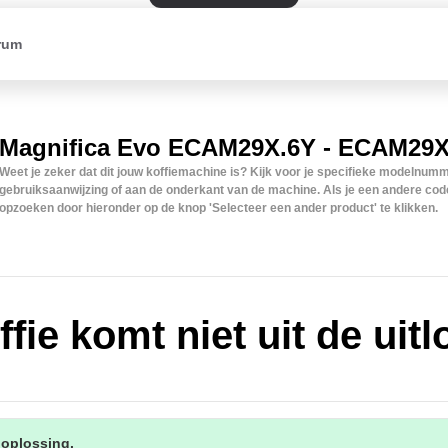
rum
Magnifica Evo ECAM29X.6Y - ECAM29X
Weet je zeker dat dit jouw koffiemachine is? Kijk voor je specifieke modelnum
gebruiksaanwijzing of aan de onderkant van de machine. Als je een andere code
opzoeken door hieronder op de knop 'Selecteer een ander product' te klikken.
fie komt niet uit de uit
 oplossing.