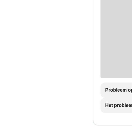
Probleem op
Het problee