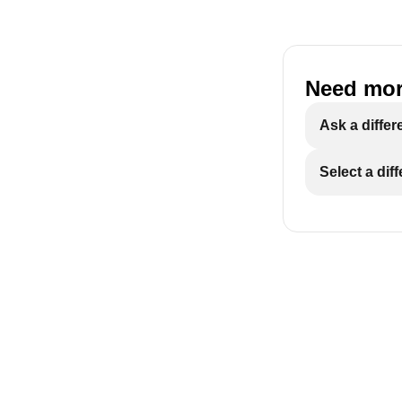
Need mor
Ask a differ
Select a dif