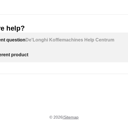
e help?
ent question
De'Longhi Koffiemachines Help Centrum
ferent product
©
2026
|
Sitemap