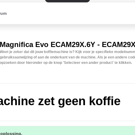
rum
Magnifica Evo ECAM29X.6Y - ECAM29X
Weet je zeker dat dit jouw koffiemachine is? Kijk voor je specifieke modelnum
gebruiksaanwijzing of aan de onderkant van de machine. Als je een andere code
opzoeken door hieronder op de knop 'Selecteer een ander product' te klikken.
chine zet geen koffie
 oplossing.