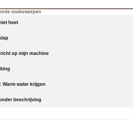
ende onderwerpen
niet heet
slap
ericht op mijn machine
lking
: Warm water krijgen
nder beschrijving