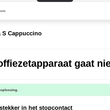
rum
a S Cappuccino
offiezetapparaat gaat ni
 oplossing.
stekker in het stopcontact