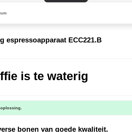
rum
g espressoapparaat ECC221.B
fie is te waterig
 oplossing.
erse bonen van goede kwaliteit.