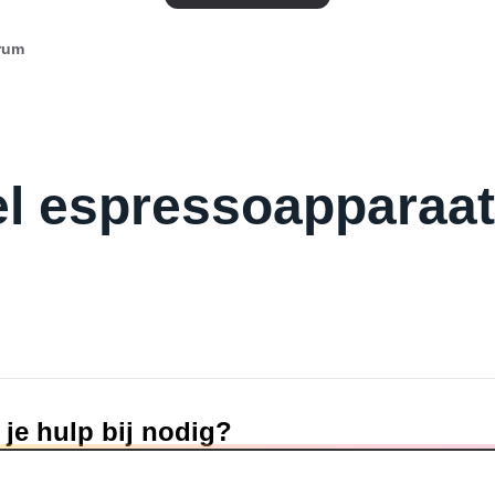
rum
l espressoapparaa
je hulp bij nodig?