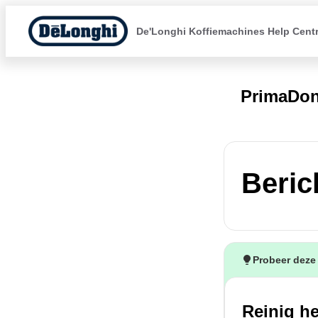
De'Longhi Koffiemachines Help Cent
PrimaDo
Beric
Probeer deze
Reinig he