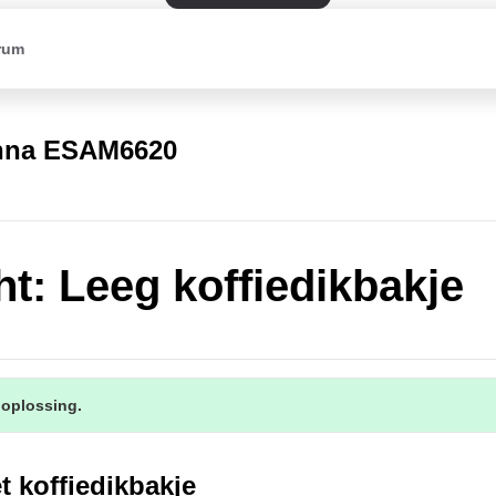
rum
nna ESAM6620
ht: Leeg koffiedikbakje
 oplossing.
t koffiedikbakje