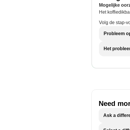
Mogelijke oor
Het koffiedikbak
Volg de stap-v
Probleem op
Het problee
Need mor
Ask a differ