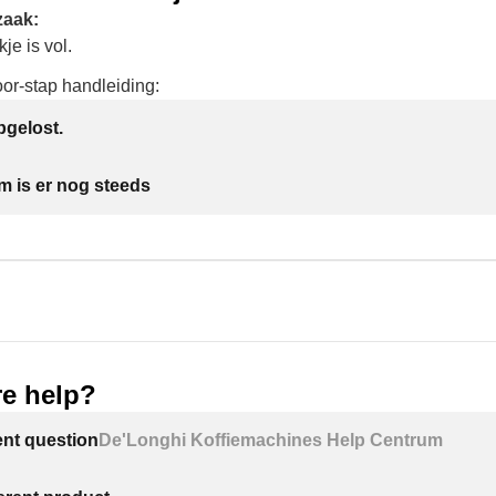
zaak:
je is vol.
oor-stap handleiding:
gelost.
m is er nog steeds
e help?
ent question
De'Longhi Koffiemachines Help Centrum