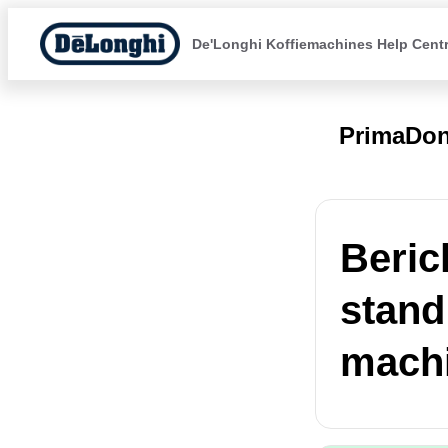
De'Longhi Koffiemachines Help Cent
PrimaDo
Beric
stand
machi