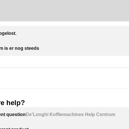
gelost.
m is er nog steeds
e help?
ent question
De'Longhi Koffiemachines Help Centrum