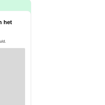
n het
uld.