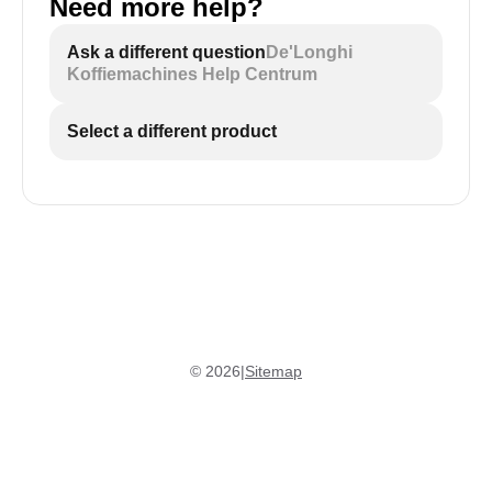
Need more help?
Ask a different question
De'Longhi
Koffiemachines Help Centrum
Select a different product
©
2026
|
Sitemap