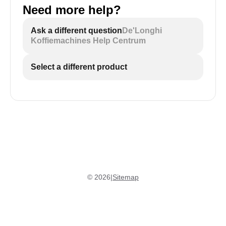
Need more help?
Ask a different question
De'Longhi
Koffiemachines Help Centrum
Select a different product
©
2026
|
Sitemap