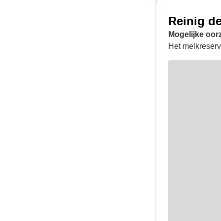
Reinig d
Mogelijke oor
Het melkreservo