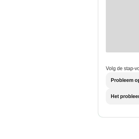
Volg de stap-v
Probleem op
Het problee