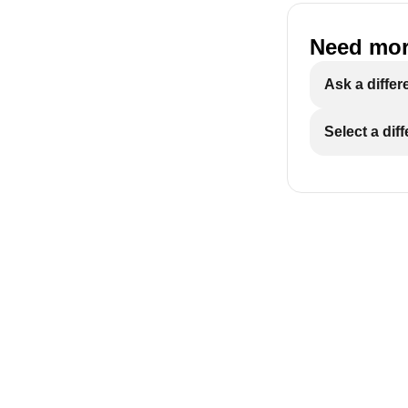
Need mor
Ask a differ
Select a dif