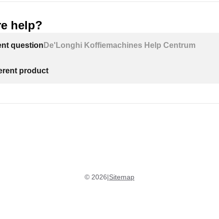
e help?
ent question
De'Longhi Koffiemachines Help Centrum
ferent product
©
2026
|
Sitemap