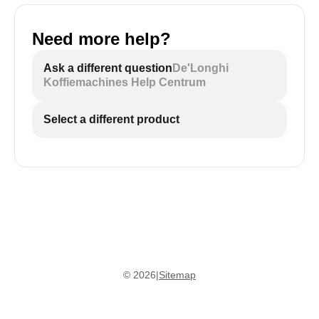
Need more help?
Ask a different question
De'Longhi
Koffiemachines Help Centrum
Select a different product
©
2026
|
Sitemap