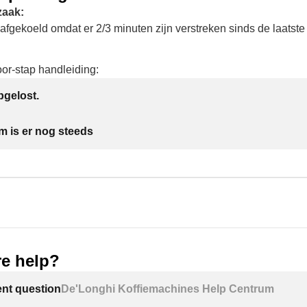
zaak:
afgekoeld omdat er 2/3 minuten zijn verstreken sinds de laatste
oor-stap handleiding:
gelost.
m is er nog steeds
e help?
ent question
De'Longhi Koffiemachines Help Centrum