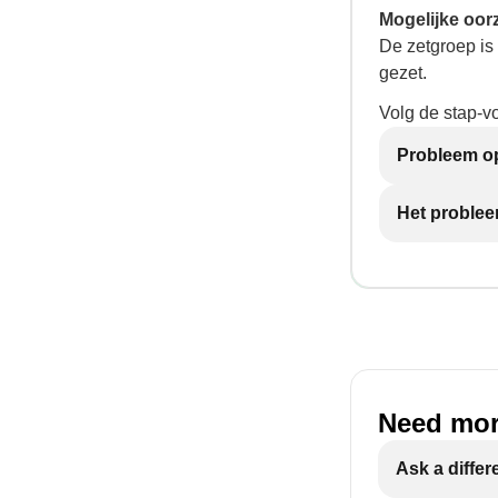
Mogelijke oor
De zetgroep is 
gezet.
Volg de stap-v
Probleem op
Het problee
Need mor
Ask a differ