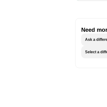
Need mor
Ask a differ
Select a dif