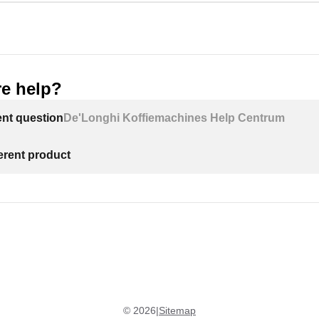
e help?
ent question
De'Longhi Koffiemachines Help Centrum
ferent product
©
2026
|
Sitemap