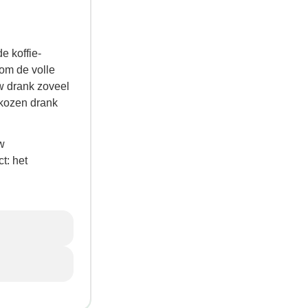
e koffie-
 om de volle
uw drank zoveel
ekozen drank
w
t: het