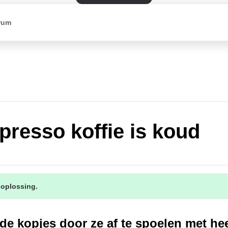
rum
presso koffie is koud
 oplossing.
e kopjes door ze af te spoelen met he